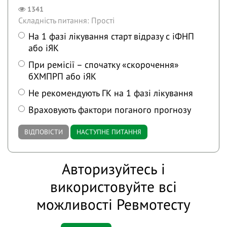
1341
Складність питання: Прості
На 1 фазі лікування старт відразу с іФНП
або іЯК
При ремісії – спочатку «скорочення»
бХМПРП або іЯК
Не рекомендують ГК на 1 фазі лікування
Враховують фактори поганого прогнозу
ВІДПОВІСТИ
НАСТУПНЕ ПИТАННЯ
Авторизуйтесь і
використовуйте всі
можливості Ревмотесту