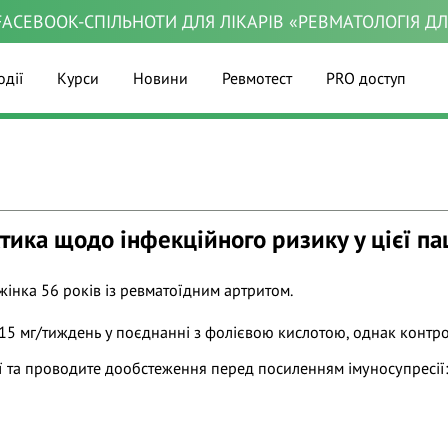
ACEBOOK-СПІЛЬНОТИ ДЛЯ ЛІКАРІВ «РЕВМАТОЛОГІЯ Д
одії
Курси
Новини
Ревмотест
PRO доступ
тика щодо інфекційного ризику у цієї па
 жінка 56 років із ревматоїдним артритом.
т 15 мг/тиждень у поєднанні з фолієвою кислотою, однак контр
ії та проводите дообстеження перед посиленням імуносупресії