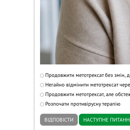
Продовжити метотрексат без змін, д
Негайно відмінити метотрексат чере
Продовжити метотрексат, але обст
Розпочати противірусну терапію
ВІДПОВІСТИ
НАСТУПНЕ ПИТАНН