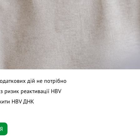
одаткових дій не потрібно
з ризик реактивації HBV
ежити HBV ДНК
Я