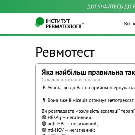
ДОЛУЧАЙТЕСЬ ДО F
Всі п
Ревмотест
Яка найбільш правильна так
Складність питання: Складні
👩 Уявіть, що до Вас на прийом звернулась
💊 Вона вже 8 місяців отримує метотрекса
Ви розглядаєте можливість ескалації терап
🟢 HBsAg — негативний;
🟢 anti-HBc — позитивний;
🟢 nti-HCV — негативний;