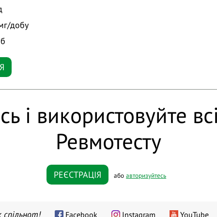
д
мг/добу
іб
Я
сь і використовуйте вс
Ревмотесту
РЕЄСТРАЦІЯ
або
авторизуйтесь
 спільнот!
Facebook
Instagram
YouTube