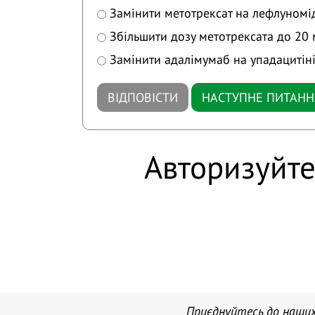
Замінити метотрексат на лефлуномі
Збільшити дозу метотрексата до 20 
Замінити адалімумаб на упадацитін
ВІДПОВІСТИ
НАСТУПНЕ ПИТАНН
Авторизуйте
Приєднуйтесь до наших