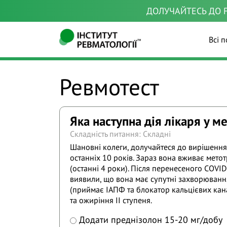
ДОЛУЧАЙТЕСЬ ДО F
Всі п
Ревмотест
Яка наступна дія лікаря у 
Складність питання: Складні
Шановні колеги, долучайтеся до вирішення 
останніх 10 років. Зараз вона вживає метот
(останні 4 роки). Після перенесеного COVID
виявили, що вона має супутні захворювання
(приймає ІАПФ та блокатор кальцієвих кана
та ожиріння ІІ ступеня.
Додати преднізолон 15-20 мг/добу