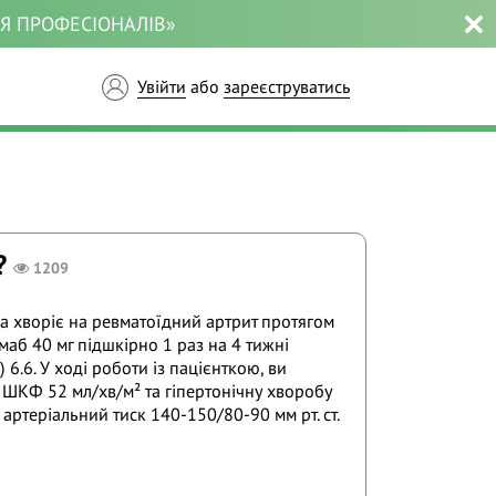
ЛЯ ПРОФЕСІОНАЛІВ»
Увійти
або
зареєструватись
?
1209
ка хворіє на ревматоїдний артрит протягом
маб 40 мг підшкірно 1 раз на 4 тижні
6.6. У ході роботи із пацієнткою, ви
 ШКФ 52 мл/хв/м² та гіпертонічну хворобу
артеріальний тиск 140-150/80-90 мм рт. ст.