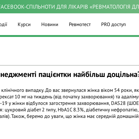
ACEBOOK-СПІЛЬНОТИ ДЛЯ ЛІКАРІВ «РЕВМАТОЛОГІЯ Д
одії
Курси
Новини
Ревмотест
PRO доступ
менеджменті пацієнтки найбільш доцільна
клінічного випадку. До вас звернулася жінка віком 54 роки, я
рексат 10 мг на тиждень (від початку захворювання) та адаліму
-19 у жінки відбулося загострення захворювання, DAS28 (ШОЕ) 
: цукровий діабет 2 типу, HbA1C 8.3%, діабетичну нефропатію,
лів). Також, беремо до уваги, що жінка має середній домашній 