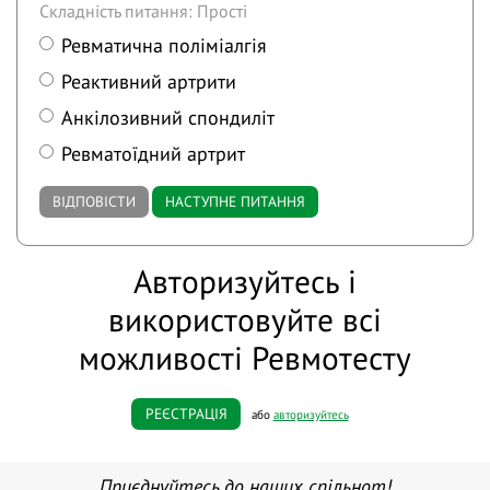
Складність питання: Прості
Ревматична поліміалгія
Реактивний артрити
Анкілозивний спондиліт
Ревматоїдний артрит
ВІДПОВІСТИ
НАСТУПНЕ ПИТАННЯ
Авторизуйтесь і
використовуйте всі
можливості Ревмотесту
РЕЄСТРАЦІЯ
або
авторизуйтесь
Приєднуйтесь до наших спільнот!