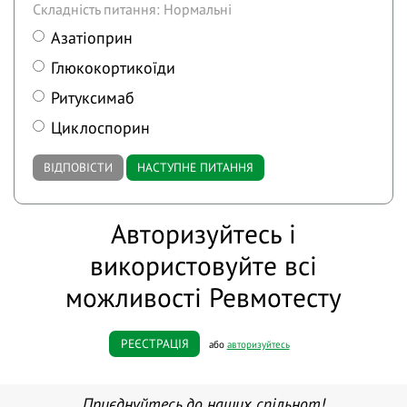
Складність питання: Нормальні
Азатіоприн
Глюкокортикоїди
Ритуксимаб
Циклоспорин
ВІДПОВІСТИ
НАСТУПНЕ ПИТАННЯ
Авторизуйтесь і
використовуйте всі
можливості Ревмотесту
РЕЄСТРАЦІЯ
або
авторизуйтесь
Приєднуйтесь до наших спільнот!