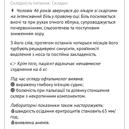
Складність питання: Складні
👨
Чоловік 46 років звернувся до лікаря зі скаргами
на інтенсивний біль у правому оці.
Біль посилюється
вночі та при рухах очного яблука, супроводжується
почервонінням, сльозотечею та поступовим
зниженням зору.
З його слів, протягом останніх чотирьох місяців його
турбують рецидивуючі синусити, кров’янисті
виділення з носа та постійна закладеність.
👉
Крім того, пацієнт відзначає ненавмисне
схуднення на 6 кг.
Під час огляду офтальмолог виявив:
🟢 виражену глибоку ін’єкцію судин;
🟢 болючість при пальпації та ділянку стоншення
склери з некротичним компонентом.
Лабораторні показники також насторожують:
🩸швидкість осідання еритроцитів становить 65 мм/
год;
🩸виявлена анемія.