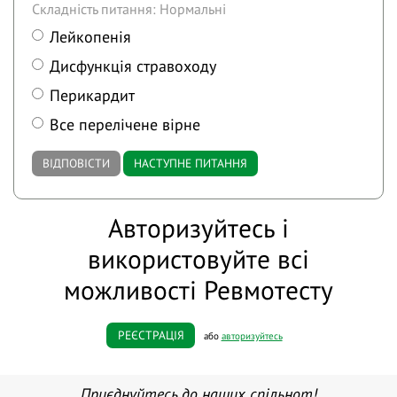
Складність питання: Нормальні
Лейкопенія
Дисфункція стравоходу
Перикардит
Все перелічене вірне
ВІДПОВІСТИ
НАСТУПНЕ ПИТАННЯ
Авторизуйтесь і
використовуйте всі
можливості Ревмотесту
РЕЄСТРАЦІЯ
або
авторизуйтесь
Приєднуйтесь до наших спільнот!