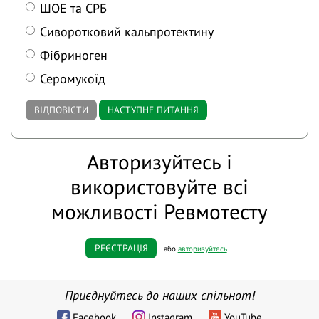
ШОЕ та СРБ
Сиворотковий кальпротектину
Фібриноген
Серомукоїд
ВІДПОВІСТИ
НАСТУПНЕ ПИТАННЯ
Авторизуйтесь і
використовуйте всі
можливості Ревмотесту
РЕЄСТРАЦІЯ
або
авторизуйтесь
Приєднуйтесь до наших спільнот!
Facebook
Instagram
YouTube