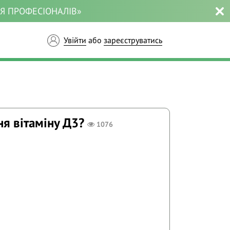
ЛЯ ПРОФЕСІОНАЛІВ»
Увійти
або
зареєструватись
ня вітаміну Д3?
1076