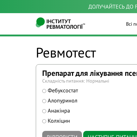
ДОЛУЧАЙТЕСЬ ДО F
Всі п
Ревмотест
Препарат для лікування пс
Складність питання: Нормальні
Фебуксостат
Алопуринол
Анакінра
Колхіцин