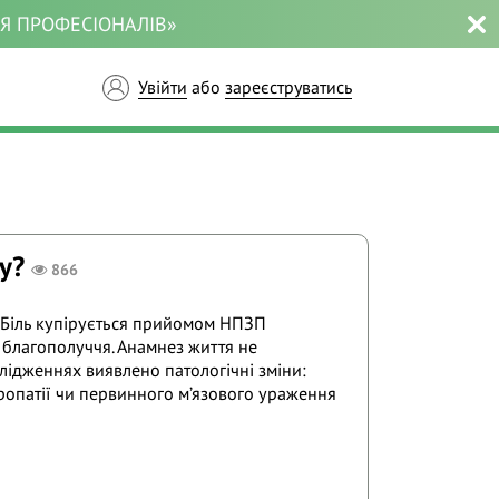
ЛЯ ПРОФЕСІОНАЛІВ»
Увійти
або
зареєструватись
у?
866
є. Біль купірується прийомом НПЗП
о благополуччя. Анамнез життя не
лідженнях виявлено патологічні зміни:
вропатії чи первинного м’язового ураження