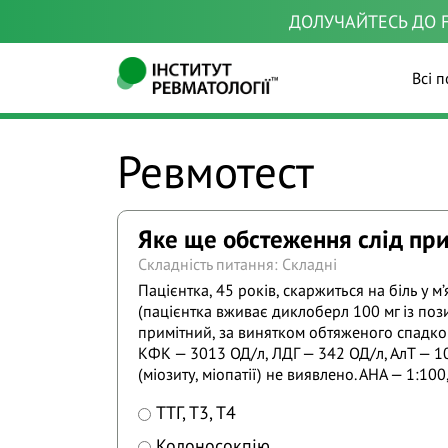
ДОЛУЧАЙТЕСЬ ДО F
Всі п
Ревмотест
Яке ще обстеження слід при
Складність питання: Складні
Пацієнтка, 45 років, скаржиться на біль у 
(пацієнтка вживає диклоберл 100 мг із пози
примітний, за винятком обтяженого спадков
КФК — 3013 ОД/л, ЛДГ — 342 ОД/л, АлТ — 10
(міозиту, міопатії) не виявлено. АНА — 1:100,
ТТГ, Т3, Т4
Колоносокпію