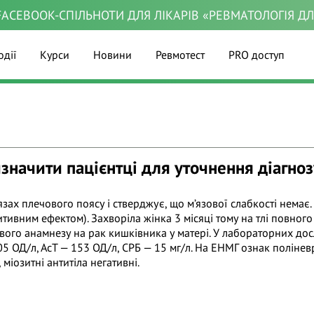
ACEBOOK-СПІЛЬНОТИ ДЛЯ ЛІКАРІВ «РЕВМАТОЛОГІЯ Д
одії
Курси
Новини
Ревмотест
PRO доступ
значити пацієнтці для уточнення діагноз
м’язах плечового поясу і стверджує, що м’язової слабкості нема
тивним ефектом). Захворіла жінка 3 місяці тому на тлі повног
ого анамнезу на рак кишківника у матері. У лабораторних дос
5 ОД/л, АсТ — 153 ОД/л, СРБ — 15 мг/л. На ЕНМГ ознак поліне
 міозитні антитіла негативні.