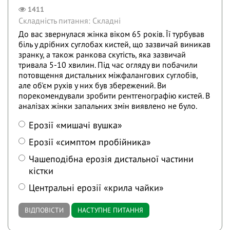
1411
Складність питання: Складні
До вас звернулася жінка віком 65 років. Її турбував
біль у дрібних суглобах кистей, що зазвичай виникав
зранку, а також ранкова скутість, яка зазвичай
тривала 5-10 хвилин. Під час огляду ви побачили
потовщення дистальних міжфалангових суглобів,
але об'єм рухів у них був збережений. Ви
порекомендували зробити рентгенографію кистей. В
аналізах жінки запальних змін виявлено не було.
Ерозії «мишачі вушка»
Ерозії «симптом пробійника»
Чашеподібна ерозія дистальної частини
кістки
Центральні ерозії «крила чайки»
ВІДПОВІСТИ
НАСТУПНЕ ПИТАННЯ