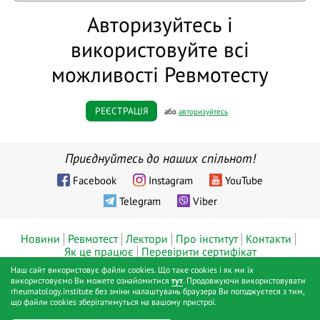
Авторизуйтесь і
використовуйте всі
можливості Ревмотесту
РЕЄСТРАЦІЯ
або
авторизуйтесь
Приєднуйтесь до наших спільнот!
Facebook
Instagram
YouTube
Telegram
Viber
Новини
Ревмотест
Лектори
Про інститут
Контакти
Як це працює
Перевірити сертифікат
Наш сайт використовує файли cookies. Що таке cookies і як ми їх
© ТОВ «Діджитал хелс», Інститут ревматології™, Київ, 2019 - 2026
використовуємо Ви можете ознайомитися
тут
. Продовжуючи використовувати
rheumatology.institute без зміни налаштувань браузера Ви погоджуєтеся з тим,
pp.
що файли cookies зберігатимуться на вашому пристрої.
Публічна оферта
Політика конфіденційності
Positive SSL
|
|