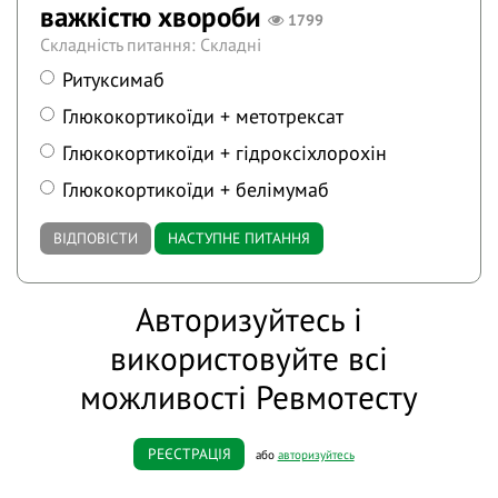
важкістю хвороби
1799
Складність питання: Складні
Ритуксимаб
Глюкокортикоїди + метотрексат
Глюкокортикоїди + гідроксіхлорохін
Глюкокортикоїди + белімумаб
ВІДПОВІСТИ
НАСТУПНЕ ПИТАННЯ
Авторизуйтесь і
використовуйте всі
можливості Ревмотесту
РЕЄСТРАЦІЯ
або
авторизуйтесь