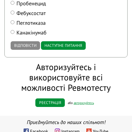
Пробенецид
Фебуксостат
Пеглотиказа
Канакінумаб
ВІДПОВІСТИ
НАСТУПНЕ ПИТАННЯ
Авторизуйтесь і
використовуйте всі
можливості Ревмотесту
РЕЄСТРАЦІЯ
або
авторизуйтесь
Приєднуйтесь до наших спільнот!
Facebook
Instagram
YouTube