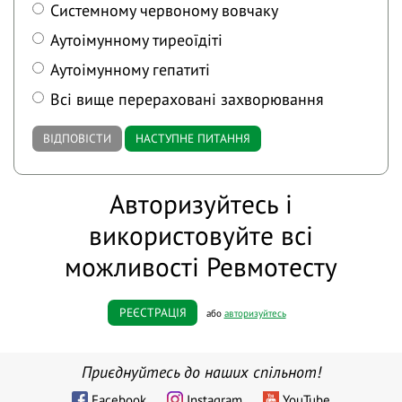
Системному червоному вовчаку
Аутоімунному тиреоїдіті
Аутоімунному гепатиті
Всі вище перераховані захворювання
ВІДПОВІСТИ
НАСТУПНЕ ПИТАННЯ
Авторизуйтесь і
використовуйте всі
можливості Ревмотесту
РЕЄСТРАЦІЯ
або
авторизуйтесь
Приєднуйтесь до наших спільнот!
Facebook
Instagram
YouTube