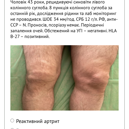
Чоловік 43 роки, рецидивуючі синовіти лівого
колінного суглоба. 8 пункція колінного суглоба за
останній рік, дослідження рідини та лаб моніторинг
не проводився. ШОЕ 34 мм/год. СРБ 12 г/л. РФ, анти-
ССР – N. Проносів, псоріазу немає. Періодичні
запалення очей. Обстежений на УГІ – негативні. HLA
В-27 – позитивний.
Реактивний артрит