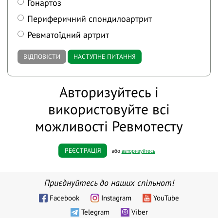
Гонартоз
Периферичний спондилоартрит
Ревматоїдний артрит
ВІДПОВІСТИ
НАСТУПНЕ ПИТАННЯ
Авторизуйтесь і
використовуйте всі
можливості Ревмотесту
РЕЄСТРАЦІЯ
або
авторизуйтесь
Приєднуйтесь до наших спільнот!
Facebook
Instagram
YouTube
Telegram
Viber