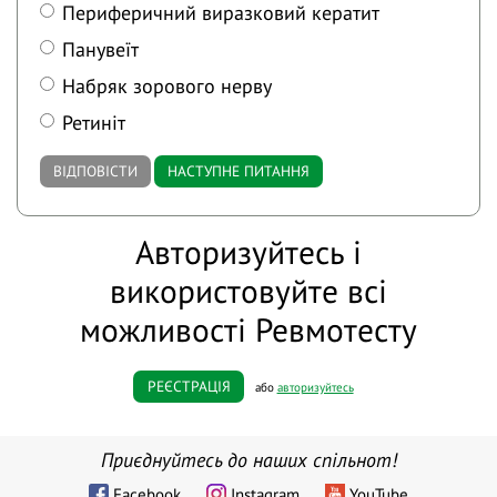
Периферичний виразковий кератит
Панувеїт
Набряк зорового нерву
Ретиніт
ВІДПОВІСТИ
НАСТУПНЕ ПИТАННЯ
Авторизуйтесь і
використовуйте всі
можливості Ревмотесту
РЕЄСТРАЦІЯ
або
авторизуйтесь
Приєднуйтесь до наших спільнот!
Facebook
Instagram
YouTube