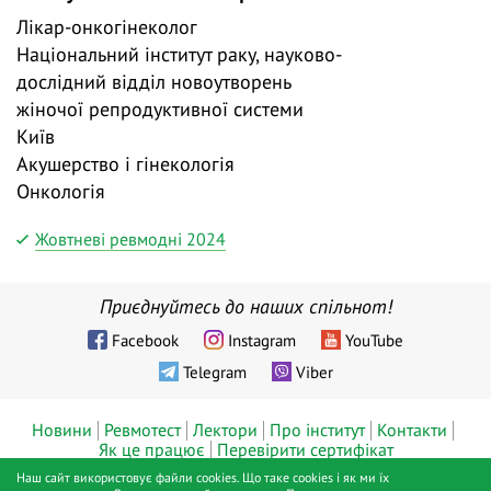
Лікар-онкогінеколог
Національний інститут раку, науково-
дослідний відділ новоутворень
жіночої репродуктивної системи
Київ
Акушерство і гінекологія
Онкологія
Жовтневі ревмодні 2024
Приєднуйтесь до наших спільнот!
Facebook
Instagram
YouTube
Telegram
Viber
Новини
Ревмотест
Лектори
Про інститут
Контакти
Як це працює
Перевірити сертифікат
Наш сайт використовує файли cookies. Що таке cookies і як ми їх
© ТОВ «Діджитал хелс», Інститут ревматології™, Київ, 2019 - 2026