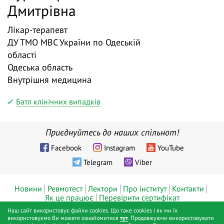
Дмитрівна
Лікар-терапевт
ДУ ТМО МВС України по Одеській
області
Одеська область
Внутрішня медицина
Батл клінічних випадків
Приєднуйтесь до наших спільнот!
Facebook
Instagram
YouTube
Telegram
Viber
Новини
Ревмотест
Лектори
Про інститут
Контакти
Як це працює
Перевірити сертифікат
Наш сайт використовує файли cookies. Що таке cookies і як ми їх
© ТОВ «Діджитал хелс», Інститут ревматології™, Київ, 2019 - 2026
використовуємо Ви можете ознайомитися
тут
. Продовжуючи використовувати